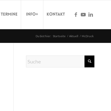
Termine
Info+
Kontakt
Du bist hier:
Startseite
/
Aktuell
/
McDruck