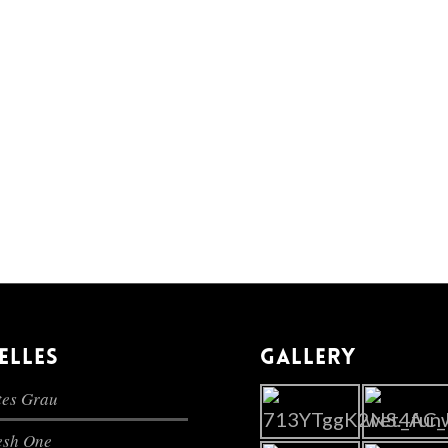
ELLES
GALLERY
es Grau
lesh One