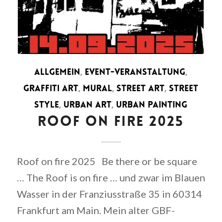
ALLGEMEIN
,
EVENT-VERANSTALTUNG
,
GRAFFITI ART
,
MURAL
,
STREET ART
,
STREET
STYLE
,
URBAN ART
,
URBAN PAINTING
ROOF ON FIRE 2025
Roof on fire 2025 Be there or be square
… The Roof is on fire … und zwar im Blauen
Wasser in der Franziusstraße 35 in 60314
Frankfurt am Main. Mein alter GBF-