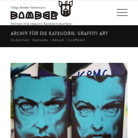
Archiv für die Kategorie: Graffiti Art
Du bist hier:
Startseite
/
Aktuell
/
Graffiti Art