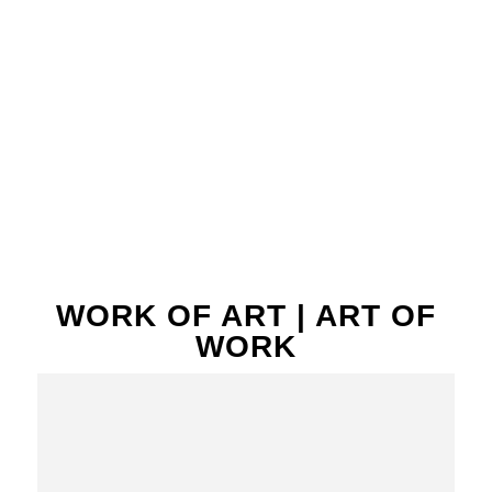
Urban Artist, HipHop Activist, Creative Director,
Designer & Illustrator The one with the spray
paint can draws …
News
Portfolio
WORK OF ART | ART OF
WORK
GEWOHNTES GRAU