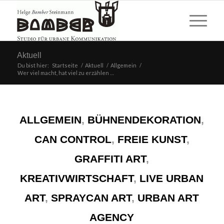
Aktuell
Du bist hier:
Startseite
/
Aktuell
/
Allgemein
/
Wer viel macht, hat viel zu erzählen …
ALLGEMEIN
,
BÜHNENDEKORATION
,
CAN CONTROL
,
FREIE KUNST
,
GRAFFITI ART
,
KREATIVWIRTSCHAFT
,
LIVE URBAN
ART
,
SPRAYCAN ART
,
URBAN ART
AGENCY