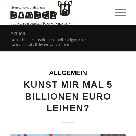
Aktuell
Du bist hier:
Startseite
/
Aktuell
/
Allgemein
/
Kunst mir mal 5 Billionen Euro leihen?
ALLGEMEIN
KUNST MIR MAL 5
BILLIONEN EURO
LEIHEN?