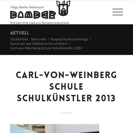
Aktuell
Du bist hier:
Startseite
/
Shapely Backup Settings
/
Kunst mir mal 5 Billionen Euro leihen?
/
Carl-von-Weinberg Schule Schulkünstler 2013
CARL-VON-WEINBERG
SCHULE
SCHULKÜNSTLER 2013