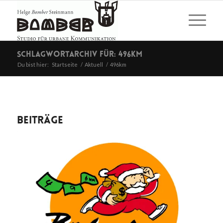
Schlagwortarchiv für: 496km
Du bist hier:
Startseite
/
Aktuell
/
496km
Beiträge