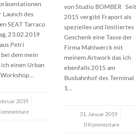
präsentationen
von Studio BOMBER Seit
r Launch des
2015 vergibt Fraport als
en SEAT Tarraco
spezielles und limitiertes
ag, 23.02.2019
Geschenk eine Tasse der
aus Petri
Firma Mahlwerck mit
, bei dem mein
meinem Artwork das ich
 ich einen Urban
ebenfalls 2015 am
y Workshop…
Busbahnhof des Terminal
1…
Februar 2019
/
Kommentare
31. Januar 2019
/
0 Kommentare