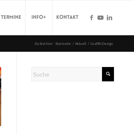
Termine
Info+
Kontakt
Du bist hier:
Startseite
/
Aktuell
/
Graffiti Design