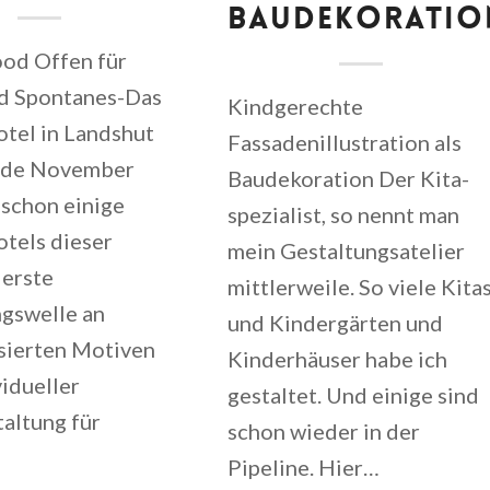
BAUDEKORATIO
d Offen für
d Spontanes-Das
Kindgerechte
tel in Landshut
Fassadenillustration als
nde November
Baudekoration Der Kita-
schon einige
spezialist, so nennt man
tels dieser
mein Gestaltungsatelier
 erste
mittlerweile. So viele Kita
ngswelle an
und Kindergärten und
sierten Motiven
Kinderhäuser habe ich
vidueller
gestaltet. Und einige sind
altung für
schon wieder in der
Pipeline. Hier…