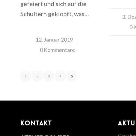
gefeiert und sich auf die
Schultern geklopft, was…
3. De
0 
12. Januar 2019
/
0 Kommentare
1
2
3
4
5
KONTAKT
AKTU
Gewohnt