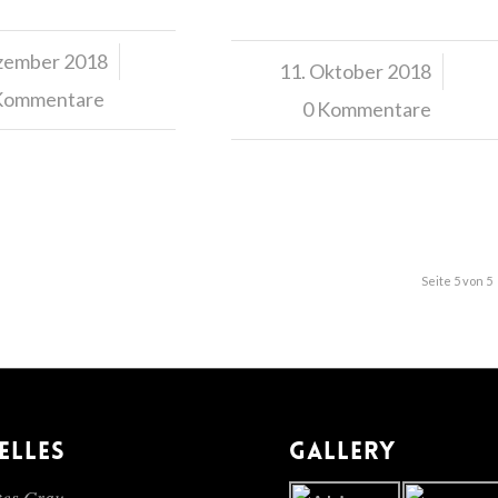
zember 2018
/
11. Oktober 2018
/
Kommentare
0 Kommentare
Seite 5 von 5
ELLES
GALLERY
es Grau