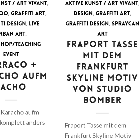
UNST / ART VIVANT
,
AKTIVE KUNST / ART VIVANT
TOO
,
GRAFFITI ART
,
DESIGN
,
GRAFFITI ART
,
ITI DESIGN
,
LIVE
GRAFFITI DESIGN
,
SPRAYCA
RBAN ART
,
ART
FRAPORT TASSE
HOP/TEACHING
EVENT
MIT DEM
RRACO +
FRANKFURT
CHO AUFM
SKYLINE MOTIV
TACHO
VON STUDIO
BOMBER
+ Karacho aufm
 komplett anders
Fraport Tasse mit dem
Frankfurt Skyline Motiv