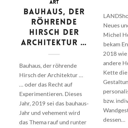
ART
BAUHAUS, DER
LANDShoo
RÖHRENDE
Neues un
HIRSCH DER
Michel Ho
ARCHITEKTUR …
bekam E
2018 wie 
andere Ho
Bauhaus, der röhrende
Kette die
Hirsch der Architektur …
Gestaltu
… oder das Recht auf
personali
Experimentieren. Dieses
bzw. indi
Jahr, 2019 sei das bauhaus-
Wandgest
Jahr und vehement wird
dessen…
das Thema rauf und runter