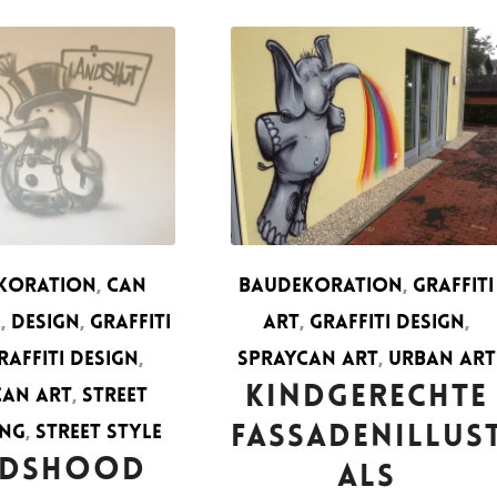
KORATION
,
CAN
BAUDEKORATION
,
GRAFFITI
L
,
DESIGN
,
GRAFFITI
ART
,
GRAFFITI DESIGN
,
RAFFITI DESIGN
,
SPRAYCAN ART
,
URBAN ART
KINDGERECHTE
CAN ART
,
STREET
ING
,
STREET STYLE
FASSADENILLUS
NDSHOOD
ALS