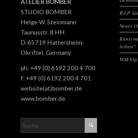
ATELIER BOMBER
STUDIO BOMBER
R.I.P. A
Helge W. Steinmann
Neuer Or
Taunusstr. 8 HH
Kunst mi
D-65719 Hattersheim-
leihen?
Okriftel, Germany
WM-Vip 
ph: +49 (0) 6192 200 4 700
f: +49 (0) 6192 200 4 701
website(at)bomber.de
www.bomber.de