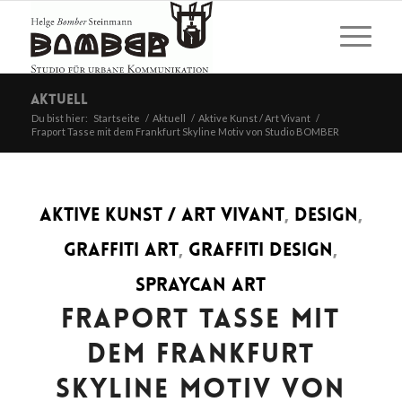
Aktuell
Du bist hier:
Startseite
/
Aktuell
/
Aktive Kunst / Art Vivant
/
Fraport Tasse mit dem Frankfurt Skyline Motiv von Studio BOMBER
AKTIVE KUNST / ART VIVANT
,
DESIGN
,
GRAFFITI ART
,
GRAFFITI DESIGN
,
SPRAYCAN ART
FRAPORT TASSE MIT
DEM FRANKFURT
SKYLINE MOTIV VON