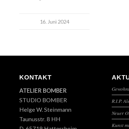
16. Juni 2024
KONTAKT
AKT
Gewohnt
ATELIER BOMBER
STUDIO BOMBER
R.I.P. A
Helge W. Steinmann
Neuer Or
Taunusstr. 8 HH
Kunst mi
D-65719 Hattersheim-