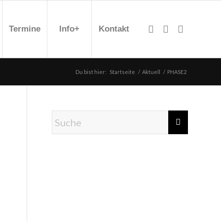
Termine
Info+
Kontakt
Du bist hier:
Startseite
/
Aktuell
/
PHASE2