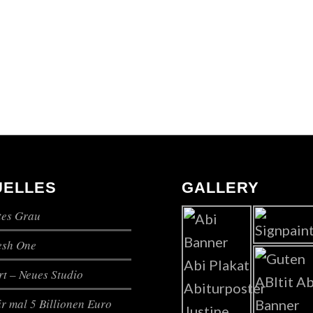
UELLES
GALLERY
es Grau
lesh One
t – Neues Studio
r mal 5 Billionen Euro