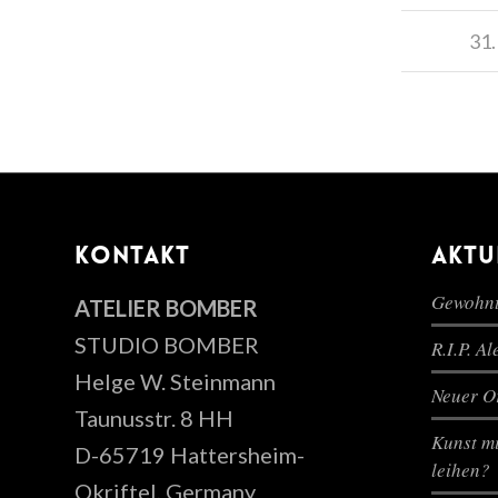
31.
KONTAKT
AKTU
Gewohnt
ATELIER BOMBER
STUDIO BOMBER
R.I.P. A
Helge W. Steinmann
Neuer Or
Taunusstr. 8 HH
Kunst mi
D-65719 Hattersheim-
leihen?
Okriftel, Germany