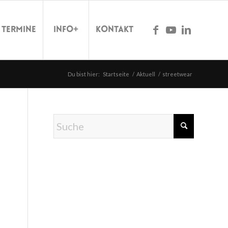
Termine
Info+
Kontakt
Du bist hier:
Startseite
/
Aktuell
/
streetwear