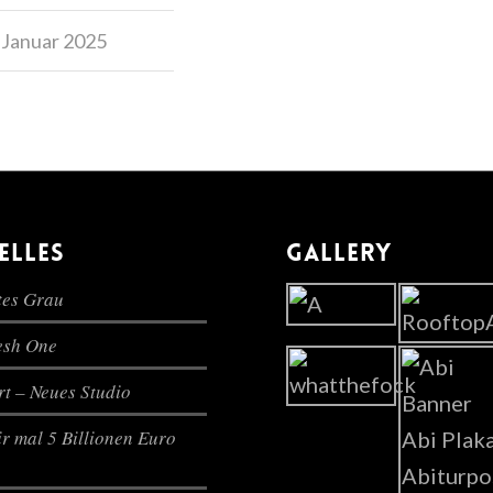
 Januar 2025
ELLES
GALLERY
es Grau
lesh One
t – Neues Studio
r mal 5 Billionen Euro