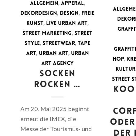
ALLGEMEIN
,
APPERAL
,
ALLGEME
DEKORDESIGN
,
DESIGN
,
FREIE
DEKOR
KUNST
,
LIVE URBAN ART
,
GRAFFI
STREET MARKETING
,
STREET
STYLE
,
STREETWEAR
,
TAPE
GRAFFIT
ART
,
URBAN ART
,
URBAN
HOP
,
KR
ART AGENCY
KULTUR
SOCKEN
STREET S
ROCKEN …
KOO
Am 20. Mai 2025 beginnt
COR
erneut die IMEX, die
ODER
Messe der Tourismus- und
DER 