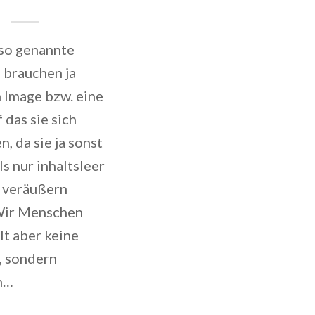
 so genannte
 brauchen ja
 Image bzw. eine
 das sie sich
, da sie ja sonst
ls nur inhaltsleer
 veräußern
Wir Menschen
lt aber keine
, sondern
ch…