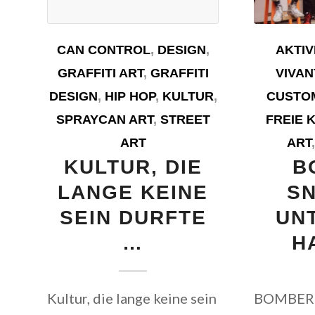
AKTIV
CAN CONTROL
,
DESIGN
,
VIVAN
GRAFFITI ART
,
GRAFFITI
CUSTOM
DESIGN
,
HIP HOP
,
KULTUR
,
FREIE 
SPRAYCAN ART
,
STREET
ART
ART
B
KULTUR, DIE
S
LANGE KEINE
UN
SEIN DURFTE
H
…
BOMBER S
Kultur, die lange keine sein