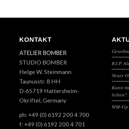
KONTAKT
AKT
Gewohnt
ATELIER BOMBER
STUDIO BOMBER
R.I.P. A
Helge W. Steinmann
Neuer Or
Taunusstr. 8 HH
Kunst mi
D-65719 Hattersheim-
leihen?
Okriftel, Germany
WM-Vip 
ph: +49 (0) 6192 200 4 700
f: +49 (0) 6192 200 4 701