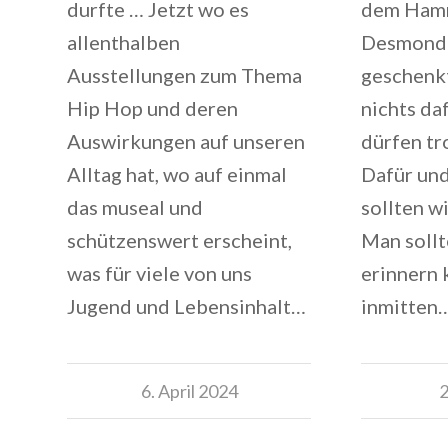
dem Ham
durfte … Jetzt wo es
Desmond T
allenthalben
geschenk
Ausstellungen zum Thema
nichts da
Hip Hop und deren
dürfen tr
Auswirkungen auf unseren
Dafür und
Alltag hat, wo auf einmal
sollten w
das museal und
Man sollt
schützenswert erscheint,
erinnern 
was für viele von uns
inmitten
Jugend und Lebensinhalt…
2
6. April 2024