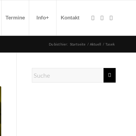
Termine
Info+
Kontakt
Du bist hier:
Startseite
/
Aktuell
/
Tasek