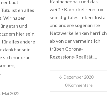
Kaninchenbau und das
mer Laut
weiße Karnickel rennt um
utu ist eh alles
sein digitales Leben: Insta
t. Wir haben
und andere sogenannte
für getan und
Netzwerke lenken herrlich
otzdem hier sein.
ab von der vermeintlich
 für alles andere
trüben Corona-
ir dankbar sein.
Rezessions-Realität.…
e sich nur dran
können,
…
6. Dezember 2020
/
0 Kommentare
. Mai 2022