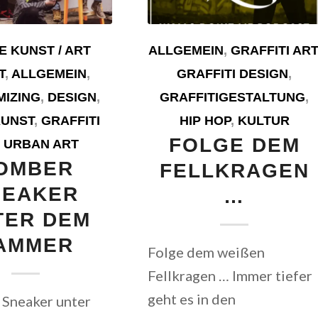
E KUNST / ART
ALLGEMEIN
,
GRAFFITI ART
T
,
ALLGEMEIN
,
GRAFFITI DESIGN
,
IZING
,
DESIGN
,
GRAFFITIGESTALTUNG
,
KUNST
,
GRAFFITI
HIP HOP
,
KULTUR
FOLGE DEM
,
URBAN ART
OMBER
FELLKRAGEN
NEAKER
…
TER DEM
AMMER
Folge dem weißen
Fellkragen … Immer tiefer
geht es in den
neaker unter