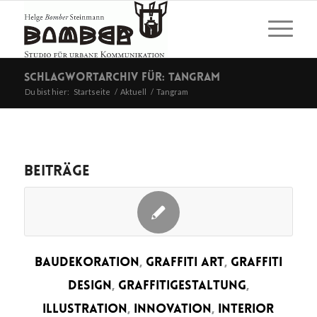
Schlagwortarchiv für: Tangram
Du bist hier:
Startseite
/
Aktuell
/
Tangram
Beiträge
BAUDEKORATION
,
GRAFFITI ART
,
GRAFFITI
DESIGN
,
GRAFFITIGESTALTUNG
,
ILLUSTRATION
,
INNOVATION
,
INTERIOR