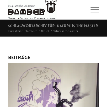
Schlagwortarchiv für: Nature is the master
Du bist hier:
Startseite
/
Aktuell
/
Nature is the master
Beiträge