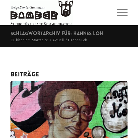
Schlagwortarchiv für: Hannes Loh
Du bist hier:
Startseite
/
Aktuell
/
Hannes Loh
Beiträge