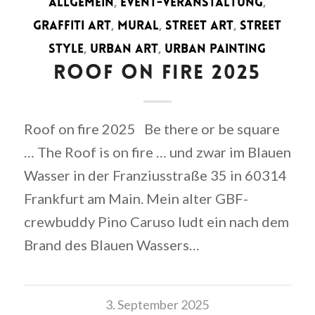
ALLGEMEIN
,
EVENT-VERANSTALTUNG
,
GRAFFITI ART
,
MURAL
,
STREET ART
,
STREET
STYLE
,
URBAN ART
,
URBAN PAINTING
ROOF ON FIRE 2025
Roof on fire 2025 Be there or be square
… The Roof is on fire … und zwar im Blauen
Wasser in der Franziusstraße 35 in 60314
Frankfurt am Main. Mein alter GBF-
crewbuddy Pino Caruso ludt ein nach dem
Brand des Blauen Wassers…
3. September 2025