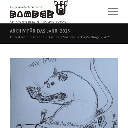
Archiv für das Jahr: 2025
Du bist hier:
Startseite
/
Aktuell
/
Shapely Backup Settings
/
2025