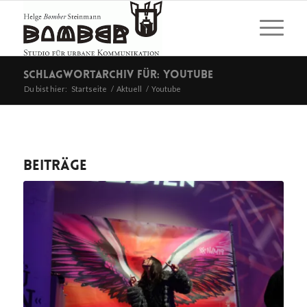
Schlagwortarchiv für: Youtube
Du bist hier:
Startseite
/
Aktuell
/
Youtube
Beiträge