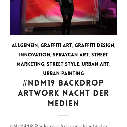
ALLGEMEIN
,
GRAFFITI ART
,
GRAFFITI DESIGN
,
INNOVATION
,
SPRAYCAN ART
,
STREET
MARKETING
,
STREET STYLE
,
URBAN ART
,
URBAN PAINTING
#NDM19 BACKDROP
ARTWORK NACHT DER
MEDIEN
#NdM19 Backdrop Artwork Nacht der