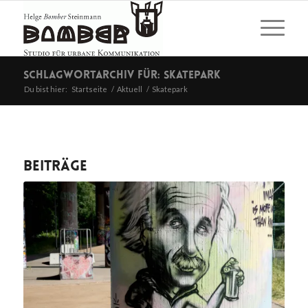
Schlagwortarchiv für: Skatepark
Du bist hier:
Startseite
/
Aktuell
/
Skatepark
Beiträge