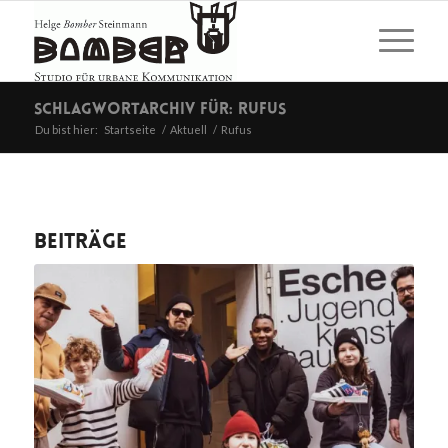
Schlagwortarchiv für: Rufus
Du bist hier:
Startseite
/
Aktuell
/
Rufus
Beiträge