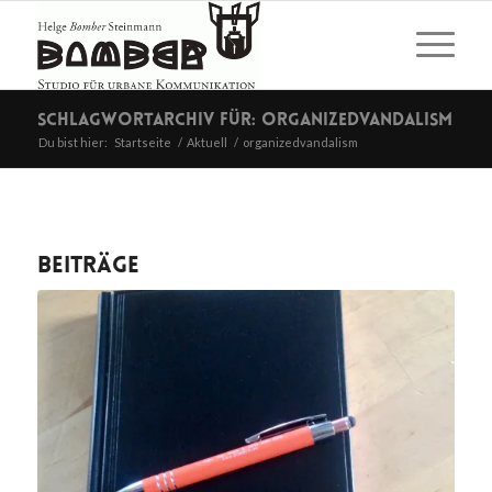
Schlagwortarchiv für: organizedvandalism
Du bist hier:
Startseite
/
Aktuell
/
organizedvandalism
Beiträge