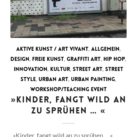
AKTIVE KUNST / ART VIVANT
,
ALLGEMEIN
,
DESIGN
,
FREIE KUNST
,
GRAFFITI ART
,
HIP HOP
,
INNOVATION
,
KULTUR
,
STREET ART
,
STREET
STYLE
,
URBAN ART
,
URBAN PAINTING
,
WORKSHOP/TEACHING EVENT
»KINDER, FANGT WILD AN
ZU SPRÜHEN … «
»Kinder, fangt wild an zu sprühen … «