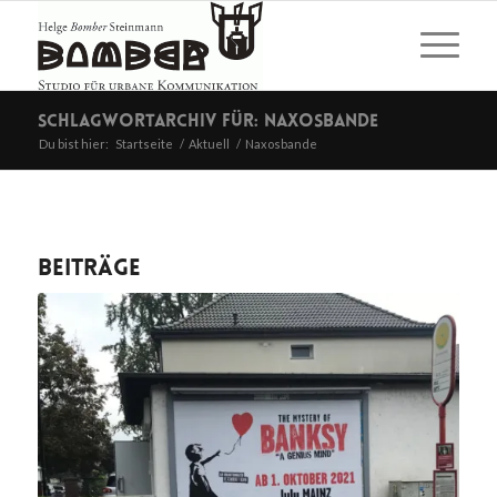
Schlagwortarchiv für: Naxosbande
Du bist hier:
Startseite
/
Aktuell
/
Naxosbande
Beiträge