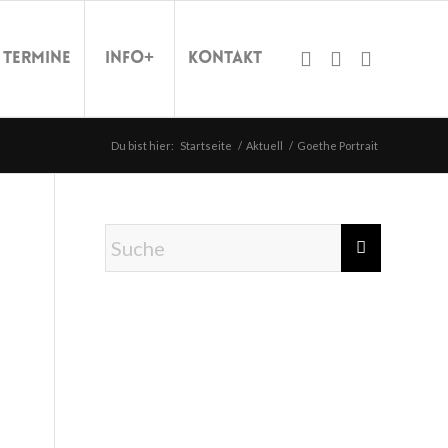
Termine
Info+
Kontakt
Du bist hier:
Startseite
/
Aktuell
/
Goethe Portrait