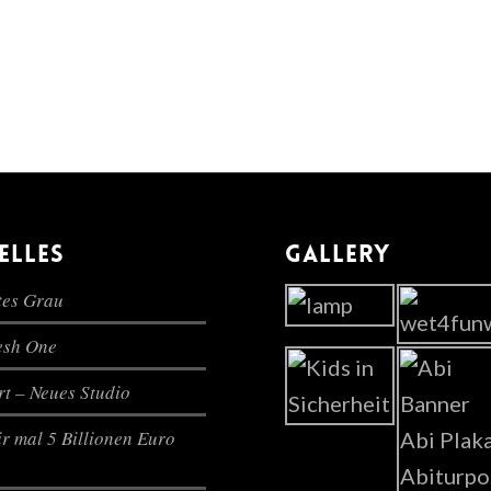
ELLES
GALLERY
es Grau
lesh One
t – Neues Studio
r mal 5 Billionen Euro