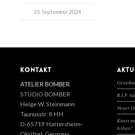
23. September 2024
KONTAKT
AKTU
Gewohnt
ATELIER BOMBER
STUDIO BOMBER
R.I.P. A
Helge W. Steinmann
Neuer Or
Taunusstr. 8 HH
Kunst mi
D-65719 Hattersheim-
leihen?
Okriftel, Germany