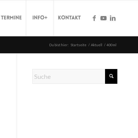
Termine
Info+
Kontakt
Du bist hier:
Startseite
/
Aktuell
/
400 ml