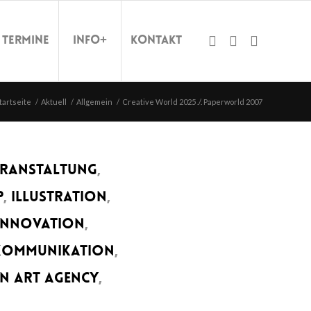
Termine
Info+
Kontakt
tartseite
/
Aktuell
/
Allgemein
/
Creative World 2025 ./. Paperworld 2007
ERANSTALTUNG
,
P
,
ILLUSTRATION
,
INNOVATION
,
 KOMMUNIKATION
,
N ART AGENCY
,