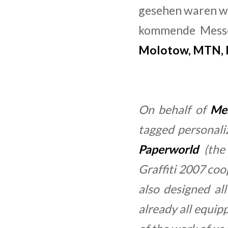
gesehen waren wir
kommende Messe
Molotow, MTN, L
On behalf of
Mes
tagged personaliz
Paperworld
(the 
Graffiti 2007 coo
also designed al
already all equipp