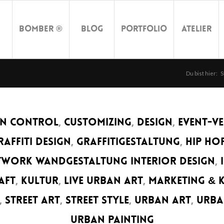
Bomber ®
Blog
Portfolio
Atelier
Du bist hier:
S
N CONTROL
,
CUSTOMIZING
,
DESIGN
,
EVENT-V
RAFFITI DESIGN
,
GRAFFITIGESTALTUNG
,
HIP HO
WORK WANDGESTALTUNG INTERIOR DESIGN
,
AFT
,
KULTUR
,
LIVE URBAN ART
,
MARKETING &
,
STREET ART
,
STREET STYLE
,
URBAN ART
,
URBA
URBAN PAINTING