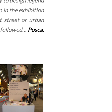
ty to design legend
 in the exhibition
t street or urban
e followed…
Posca,