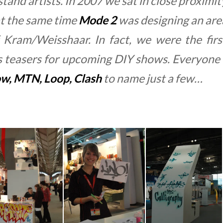
stand artists. In 2007 we sat in close proximi
t the same time
Mode 2
was designing an area
f Kram/Weisshaar. In fact, we were the firs
 as teasers for upcoming DIY shows. Everyon
w, MTN, Loop, Clash
to name just a few…