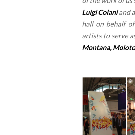
of the work of us 
Luigi Colani
and a
hall on behalf o
artists to serve
Montana, Moloto