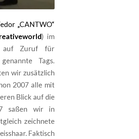
Fedor „CANTWO“
eativeworld
) im
auf Zuruf für
 genannte Tags.
en wir zusätzlich
hon 2007 alle mit
ren Blick auf die
07 saßen wir in
tgleich zeichnete
isshaar. Faktisch