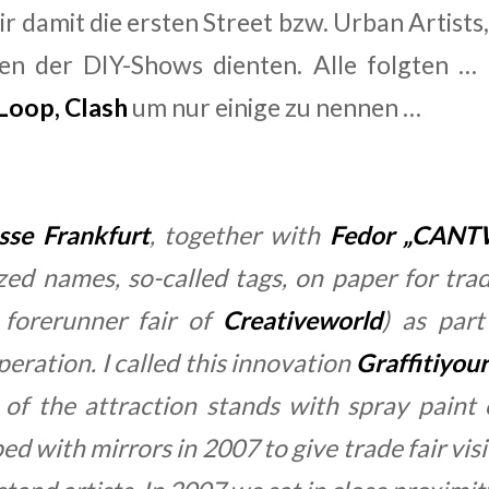
 damit die ersten Street bzw. Urban Artists, 
n der DIY-Shows dienten. Alle folgten …
oop, Clash
um nur einige zu nennen …
se Frankfurt
, together with
Fedor „CANT
ed names, so-called tags, on paper for trade
forerunner fair of
Creativeworld
) as par
peration. I called this innovation
Graffitiyou
l of the attraction stands with spray paint
ed with mirrors in 2007 to give trade fair vis