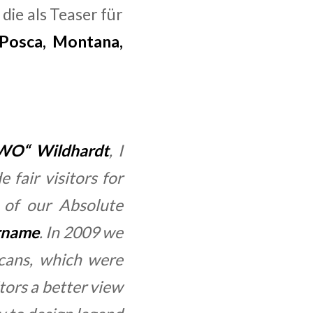
die als Teaser für
Posca, Montana,
WO“ Wildhardt
, I
 fair visitors for
t of our Absolute
rname
. In 2009 we
 cans, which were
itors a better view