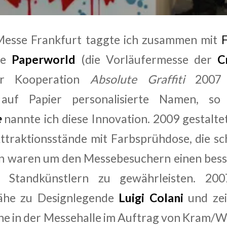
Messe Frankfurt taggte ich zusammen mit
ie
Paperworld
(die Vorläufermesse der
Cr
er Kooperation
Absolute Graffiti
2007 
auf Papier personalisierte Namen, so
e
nannte ich diese Innovation. 2009 gestaltet
ttraktionsstände mit Farbsprühdose, die sc
n waren um den Messebesuchern einen besse
 Standkünstlern zu gewährleisten. 20
ähe zu Designlegende
Luigi Colani
und zei
he in der Messehalle im Auftrag von Kram/We