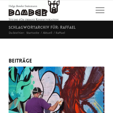
Schlagwortarchiv für: Raffael
Du bist hier:
Startseite
/
Aktuell
/
Raffael
Beiträge