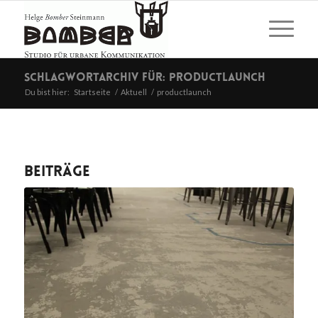
Schlagwortarchiv für: productlaunch
Du bist hier:
Startseite
/
Aktuell
/
productlaunch
Beiträge