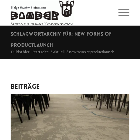
Schlagwortarchiv für: new forms of
productlaunch
Du bist hier:
Startseite
/
Aktuell
/
new forms of productlaunch
Beiträge