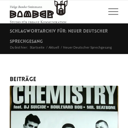
Schlagwortarchiv für: Neuer Deutscher
Sprechgesang
Du bist hier:
Startseite
/
Aktuell
/
Neuer Deutscher Sprechgesang
Beiträge