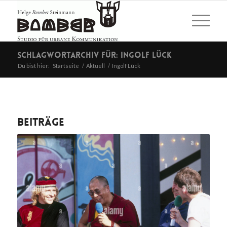
Schlagwortarchiv für: Ingolf Lück
Du bist hier:
Startseite
/
Aktuell
/
Ingolf Lück
Beiträge