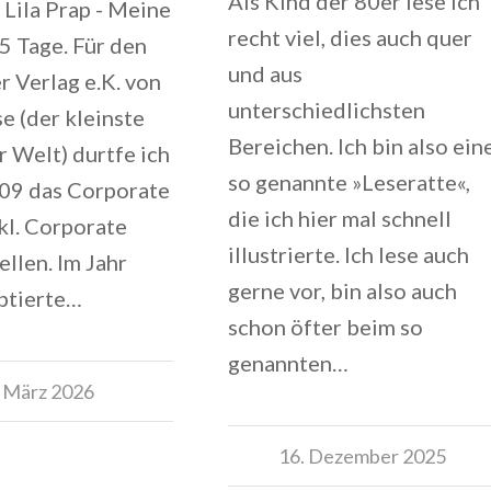
Als Kind der 80er lese ich
 Lila Prap - Meine
recht viel, dies auch quer
5 Tage. Für den
und aus
er Verlag e.K. von
unterschiedlichsten
se (der kleinste
Bereichen. Ich bin also ein
r Welt) durtfe ich
so genannte »Leseratte«,
009 das Corporate
die ich hier mal schnell
kl. Corporate
illustrierte. Ich lese auch
ellen. Im Jahr
gerne vor, bin also auch
ptierte…
schon öfter beim so
genannten…
. März 2026
16. Dezember 2025