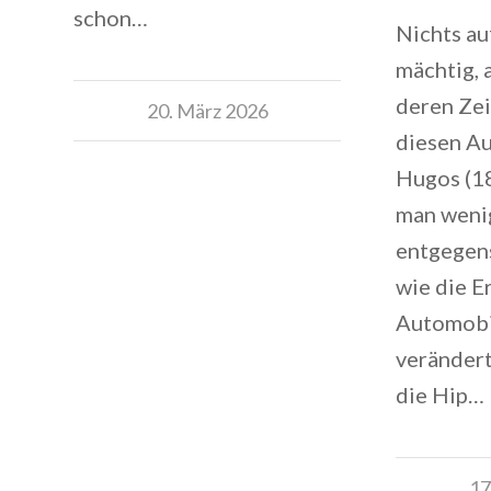
schon…
Nichts au
mächtig, a
deren Ze
20. März 2026
diesen Au
Hugos (1
man weni
entgegens
wie die E
Automobi
verändert
die Hip…
17