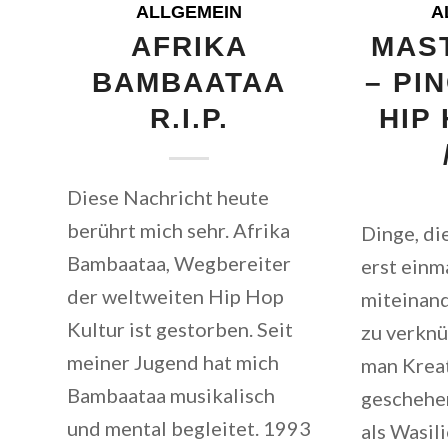
ALLGEMEIN
A
AFRIKA
MAS
BAMBAATAA
– PI
R.I.P.
HIP
Diese Nachricht heute
berührt mich sehr. Afrika
Dinge, di
Bambaataa, Wegbereiter
erst einm
der weltweiten Hip Hop
miteinand
Kultur ist gestorben. Seit
zu verknü
meiner Jugend hat mich
man Kreat
Bambaataa musikalisch
geschehe
und mental begleitet. 1993
als Wasil