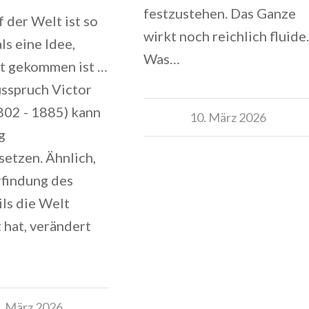
festzustehen. Das Ganze
f der Welt ist so
wirkt noch reichlich fluide.
ls eine Idee,
Was…
it gekommen ist …
sspruch Victor
802 - 1885) kann
10. März 2026
g
etzen. Ähnlich,
rfindung des
ls die Welt
 hat, verändert
. März 2026