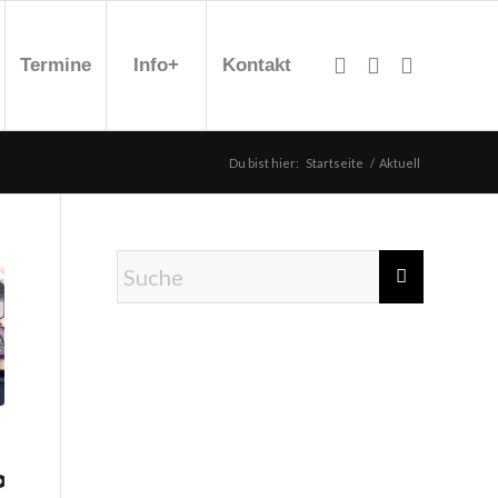
Termine
Info+
Kontakt
Du bist hier:
Startseite
/
Aktuell
TE,