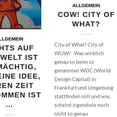
ALLGEMEIN
COW! CITY OF
WHAT?
LLGEMEIN
City of What? City of
HTS AUF
WOW! Was wirklich
WELT IST
genau so beim so
MÄCHTIG,
genannten WDC (World
EINE IDEE,
Design Capital) in
EN ZEIT
Frankfurt und Umgebung
MMEN IST
stattfinden soll und wie,
…
scheint irgendwie noch
nicht so genau