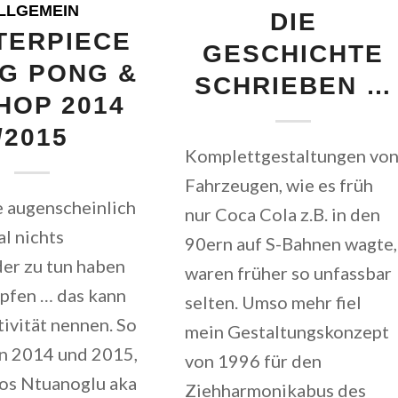
LLGEMEIN
DIE
TERPIECE
GESCHICHTE
NG PONG &
SCHRIEBEN …
 HOP 2014
/2015
Komplettgestaltungen vo
Fahrzeugen, wie es früh
e augenscheinlich
nur Coca Cola z.B. in den
al nichts
90ern auf S-Bahnen wagte,
er zu tun haben
waren früher so unfassbar
pfen … das kann
selten. Umso mehr fiel
ivität nennen. So
mein Gestaltungskonzept
n 2014 und 2015,
von 1996 für den
ios Ntuanoglu aka
Ziehharmonikabus des