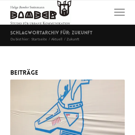
Schlagwortarchiv für: Zukunft
Du bist hier:
Startseite
/
Aktuell
/
Zukunft
Beiträge