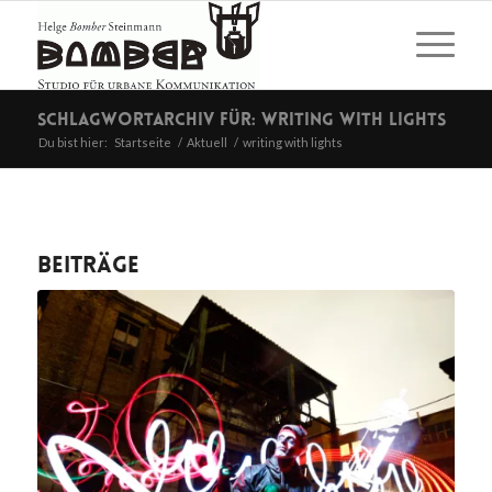
Schlagwortarchiv für: writing with lights
Du bist hier:
Startseite
/
Aktuell
/
writing with lights
Beiträge