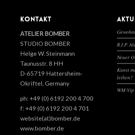
KONTAKT
AKTU
Gewohnt
ATELIER BOMBER
STUDIO BOMBER
R.I.P. A
Helge W. Steinmann
Neuer Or
Taunusstr. 8 HH
Kunst mi
D-65719 Hattersheim-
leihen?
Okriftel, Germany
WM-Vip 
ph: +49 (0) 6192 200 4 700
f: +49 (0) 6192 200 4 701
website(at)bomber.de
www.bomber.de