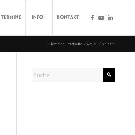
Termine
Info+
Kontakt
Du bist hier:
Startseite
/
Aktuell
/
pleinair