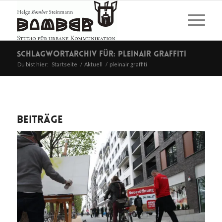
Schlagwortarchiv für: pleinair graffiti
Du bist hier:
Startseite
/
Aktuell
/
pleinair graffiti
Beiträge