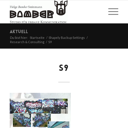
Aktuell
Du bist hier:
Startseite
/
Shapely Backup Settings
/
Research & Consulting
/
S9
S9