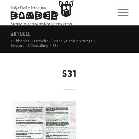
Aktuell
Du bist hier:
Startseite
/
Shapely Backup Settings
/
Research & Consulting
/
S31
S31