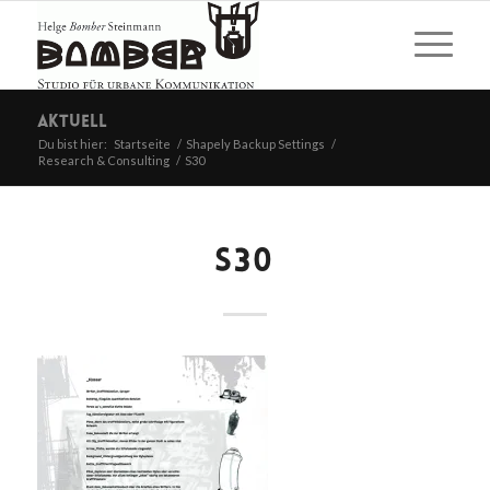
Aktuell
Du bist hier:
Startseite
/
Shapely Backup Settings
/
Research & Consulting
/
S30
S30