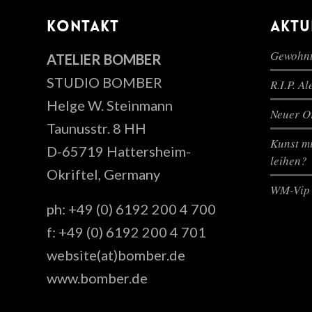
KONTAKT
AKTU
Gewohnt
ATELIER BOMBER
STUDIO BOMBER
R.I.P. A
Helge W. Steinmann
Neuer Or
Taunusstr. 8 HH
Kunst mi
D-65719 Hattersheim-
leihen?
Okriftel, Germany
WM-Vip 
ph: +49 (0) 6192 200 4 700
f: +49 (0) 6192 200 4 701
website(at)bomber.de
www.bomber.de