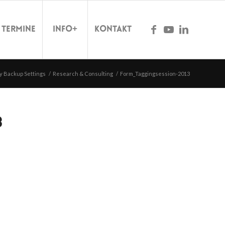
Termine
Info+
Kontakt
y Backup Settings
/
Research & Consulting
/
Form_Taggingsession-2013
3