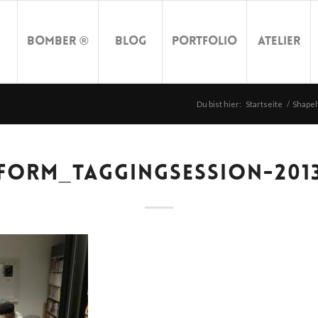
Bomber ®
Blog
Portfolio
Atelier
Du bist hier:
Startseite
/
Shapel
FORM_TAGGINGSESSION-201