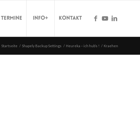
Termine
Info+
Kontakt
Startseite
/
Shapely Backup Settings
/
Heureka – ich hub’s !
/
Kraehen