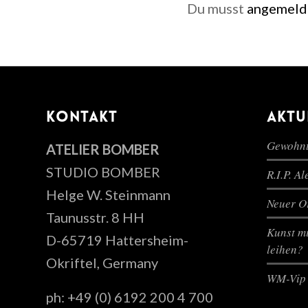
Du musst
angemeld
KONTAKT
AKTU
Gewohnt
ATELIER BOMBER
STUDIO BOMBER
R.I.P. A
Helge W. Steinmann
Neuer Or
Taunusstr. 8 HH
Kunst mi
D-65719 Hattersheim-
leihen?
Okriftel, Germany
WM-Vip 
ph: +49 (0) 6192 200 4 700