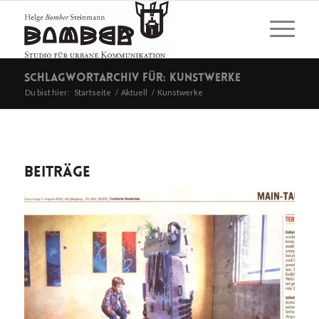
Schlagwortarchiv für: Kunstwerke
Du bist hier:
Startseite
/
Aktuell
/
Kunstwerke
Beiträge