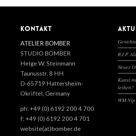
KONTAKT
AKTU
Gewohnt
ATELIER BOMBER
STUDIO BOMBER
R.I.P. A
Helge W. Steinmann
Neuer Or
Taunusstr. 8 HH
Kunst mi
D-65719 Hattersheim-
leihen?
Okriftel, Germany
WM-Vip 
ph: +49 (0) 6192 200 4 700
f: +49 (0) 6192 200 4 701
website(at)bomber.de