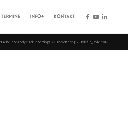
Termine
Info+
Kontakt
rtseite
/
Shapely Backup Settings
/
Handlettering
/
Stylefile_Style-2016