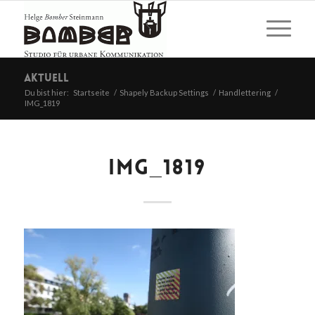
Aktuell
Du bist hier:
Startseite
/
Shapely Backup Settings
/
Handlettering
/
IMG_1819
IMG_1819