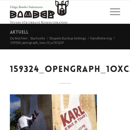
Aktuell
Du bist hier:
Startseite
/
Shapely Backup Settings
/
Handlettering
/
159324_opengraph_1oxcJ3_uCKQGP
159324_OPENGRAPH_1OX