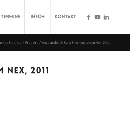
Termine
Info+
Kontakt
ackup Settings
/
Free Art
/
Auge arabisch Syna Stromkasten Im Nex, 2011
 NEX, 2011