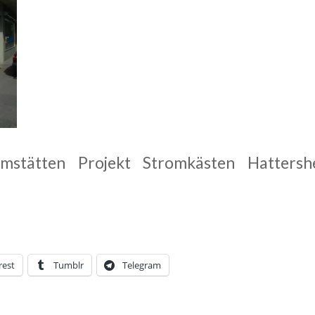
imstätten Projekt Stromkästen Hattershe
rest
Tumblr
Telegram