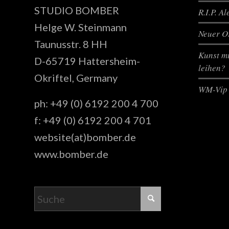
STUDIO BOMBER
R.I.P. A
Helge W. Steinmann
Neuer Or
Taunusstr. 8 HH
Kunst mi
D-65719 Hattersheim-
leihen?
Okriftel, Germany
WM-Vip 
ph: +49 (0) 6192 200 4 700
f: +49 (0) 6192 200 4 701
website(at)bomber.de
www.bomber.de