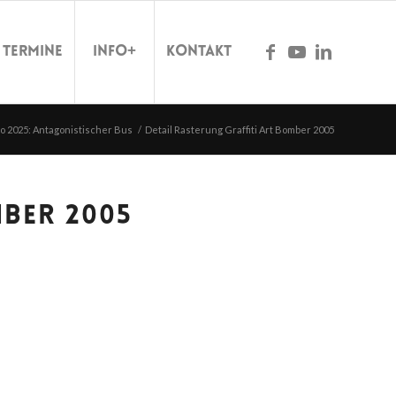
Termine
Info+
Kontakt
o 2025: Antagonistischer Bus
/
Detail Rasterung Graffiti Art Bomber 2005
MBER 2005