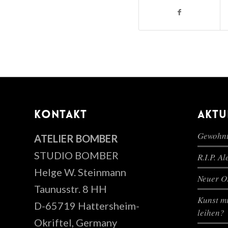
KONTAKT
AKTU
Gewohnt
ATELIER BOMBER
STUDIO BOMBER
R.I.P. A
Helge W. Steinmann
Neuer Or
Taunusstr. 8 HH
Kunst mi
D-65719 Hattersheim-
leihen?
Okriftel, Germany