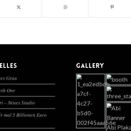
ELLES
GALLERY
es Grau
lesh One
t – Neues Studio
r mal 5 Billionen Euro