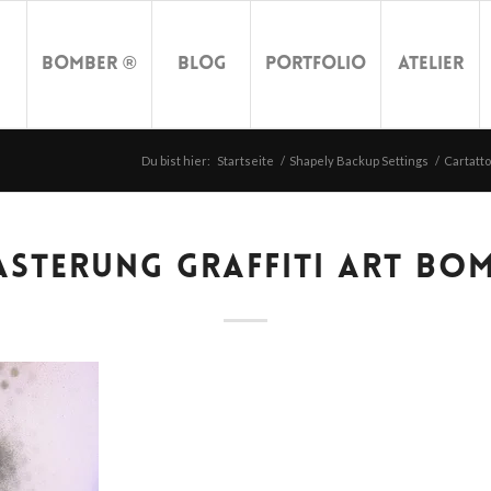
Bomber ®
Blog
Portfolio
Atelier
Du bist hier:
Startseite
/
Shapely Backup Settings
/
Cartatto
ASTERUNG GRAFFITI ART BO