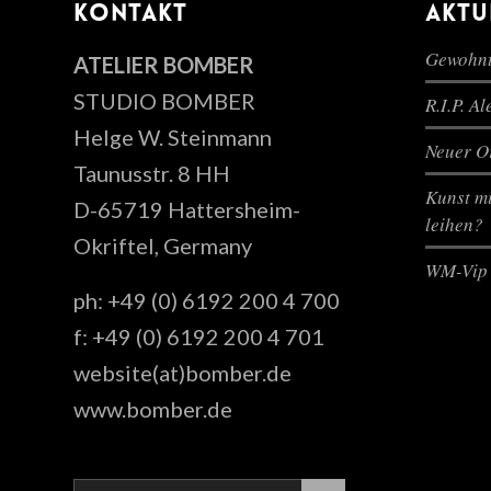
KONTAKT
AKTU
Gewohnt
ATELIER BOMBER
STUDIO BOMBER
R.I.P. A
Helge W. Steinmann
Neuer Or
Taunusstr. 8 HH
Kunst mi
D-65719 Hattersheim-
leihen?
Okriftel, Germany
WM-Vip 
ph: +49 (0) 6192 200 4 700
f: +49 (0) 6192 200 4 701
website(at)bomber.de
www.bomber.de