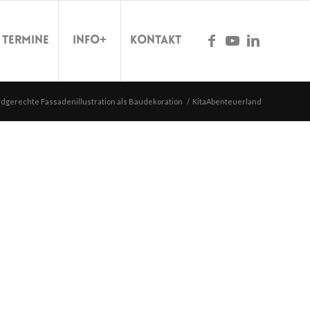
Termine
Info+
Kontakt
ndgerechte Fassadenillustration als Baudekoration
/
KitaAbenteuerland