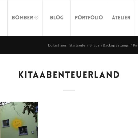
Bomber ®
Blog
Portfolio
Atelier
Du bist hier:
Startseite
/
Shapely Backup Settings
/
Ki
KITAABENTEUERLAND