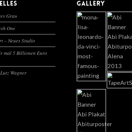
ELLES
GALLERY
es Grau
lesh One
t – Neues Studio
r mal 5 Billionen Euro
Lutz Wagner