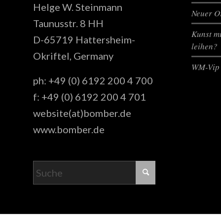
Helge W. Steinmann
Neuer Or
Taunusstr. 8 HH
Kunst mi
D-65719 Hattersheim-
leihen?
Okriftel, Germany
WM-Vip 
ph: +49 (0) 6192 200 4 700
f: +49 (0) 6192 200 4 701
website(at)bomber.de
www.bomber.de