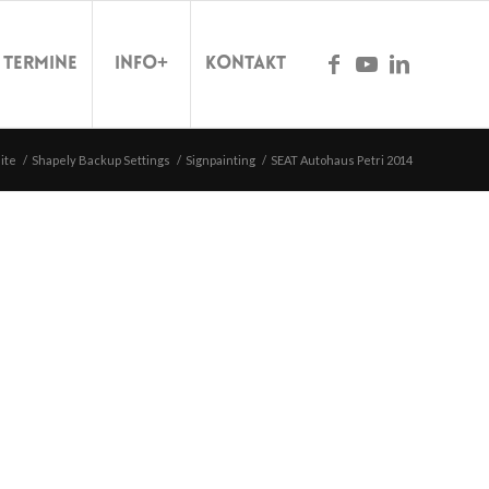
Termine
Info+
Kontakt
ite
/
Shapely Backup Settings
/
Signpainting
/
SEAT Autohaus Petri 2014