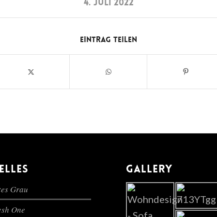
4. JULI 2022
Eintrag teilen
ELLES
GALLERY
es Grau
lesh One