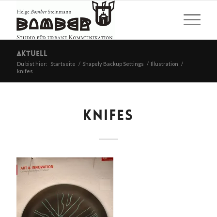
Aktuell
Du bist hier:
Startseite
/
Shapely Backup Settings
/
Illustration
/
knifes
KNIFES