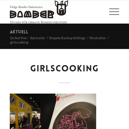
Aktuell
Du bist hier:
Startseite
/
Shapely Backup Settings
/
Illustration
/
girlscooking
GIRLSCOOKING