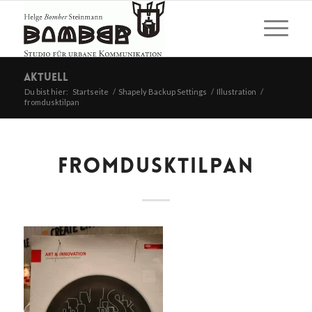
Aktuell
Du bist hier:
Startseite
/
Shapely Backup Settings
/
Illustration
/
fromdusktilpan
FROMDUSKTILPAN